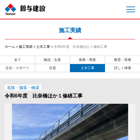
施工実績
ホーム
施工実績
土木工事
令和6年度 比奈橋ほか１修繕工事
全て
物流・生産
業務・商業
教育・医療
文化・スポーツ
住居
土木工事
詳しく検索
道路・舗装・橋梁
令和6年度 比奈橋ほか１修繕工事