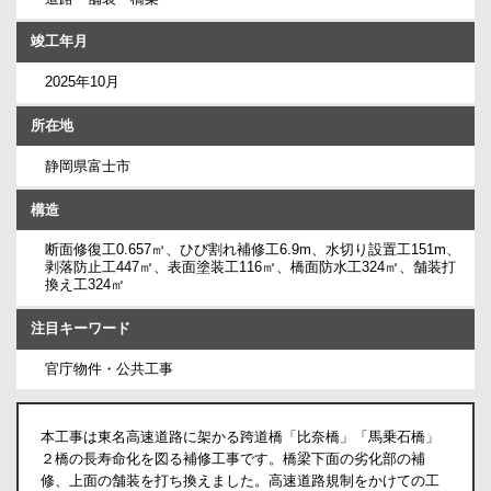
竣工年月
2025年10月
所在地
静岡県富士市
構造
断面修復工0.657㎥、ひび割れ補修工6.9m、水切り設置工151m、
剥落防止工447㎡、表面塗装工116㎡、橋面防水工324㎡、舗装打
換え工324㎡
注目キーワード
官庁物件・公共工事
本工事は東名高速道路に架かる跨道橋「比奈橋」「馬乗石橋」
２橋の長寿命化を図る補修工事です。橋梁下面の劣化部の補
修、上面の舗装を打ち換えました。高速道路規制をかけての工