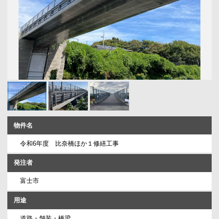
物件名
令和6年度 比奈橋ほか１修繕工事
発注者
富士市
用途
道路・舗装・橋梁