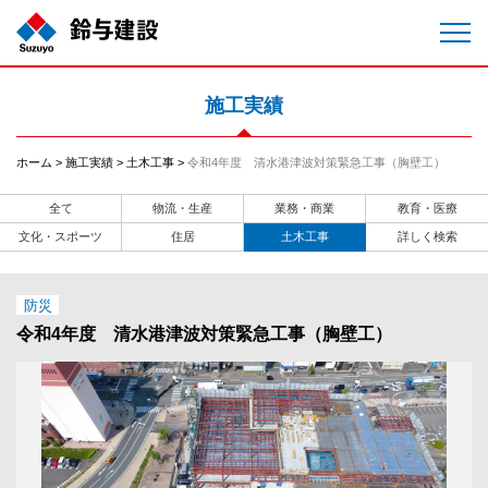
施工実績
ホーム
施工実績
土木工事
令和4年度 清水港津波対策緊急工事（胸壁工）
全て
物流・生産
業務・商業
教育・医療
文化・スポーツ
住居
土木工事
詳しく検索
防災
令和4年度 清水港津波対策緊急工事（胸壁工）