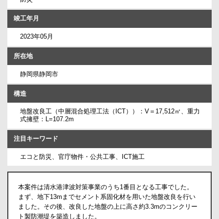
竣工年月
2023年05月
所在地
静岡県静岡市
構造
地盤改良工（中層混合処理工法（ICT））：V＝17,512㎥、重力
式擁壁：L=107.2m
注目キーワード
エコと防災、官庁物件・公共工事、ICT施工
本案件は清水港津波対策事業のうち1番目となる工事でした。
まず、地下13mまでセメント系固化材を用いた地盤改良を行い
ました。その後、改良した地盤の上に高さ約3.3mのコンクリー
ト製防潮堤を築造しました。