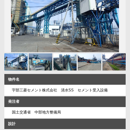
物件名
宇部三菱セメント株式会社 清水SS セメント受入設備
発注者
国土交通省 中部地方整備局
設計