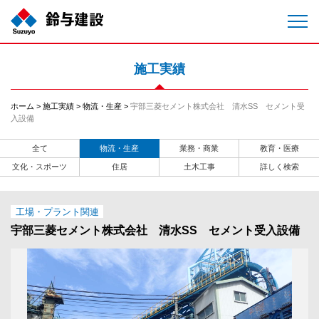
施工実績
ホーム
施工実績
物流・生産
宇部三菱セメント株式会社 清水SS セメント受
入設備
全て
物流・生産
業務・商業
教育・医療
文化・スポーツ
住居
土木工事
詳しく検索
工場・プラント関連
宇部三菱セメント株式会社 清水SS セメント受入設備