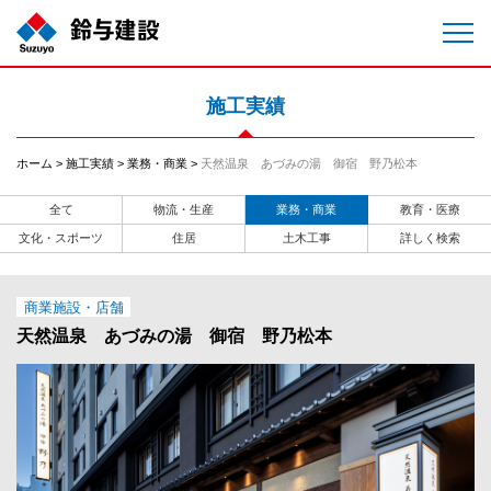
施工実績
ホーム
施工実績
業務・商業
天然温泉 あづみの湯 御宿 野乃松本
全て
物流・生産
業務・商業
教育・医療
文化・スポーツ
住居
土木工事
詳しく検索
商業施設・店舗
天然温泉 あづみの湯 御宿 野乃松本