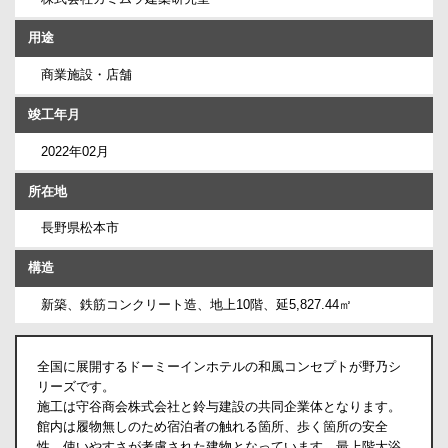
用途
商業施設・店舗
竣工年月
2022年02月
所在地
長野県松本市
構造
新築、鉄筋コンクリート造、地上10階、延5,827.44㎡
全国に展開するドーミーインホテルの和風コンセプトが野乃シ
リーズです。
施工は守谷商会株式会社と鈴与建設の共同企業体となります。
館内は履物無しのため宿泊者の触れる箇所、歩く箇所の安全
性、使いやすさが考慮された建物となっています。最上階大浴