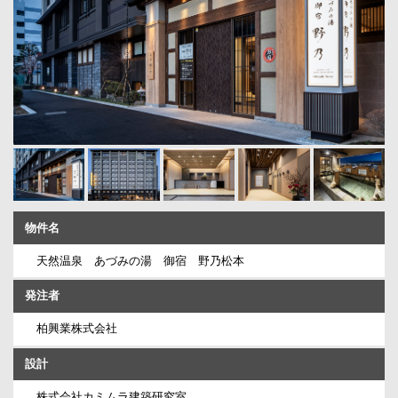
物件名
天然温泉 あづみの湯 御宿 野乃松本
発注者
柏興業株式会社
設計
株式会社カミムラ建築研究室