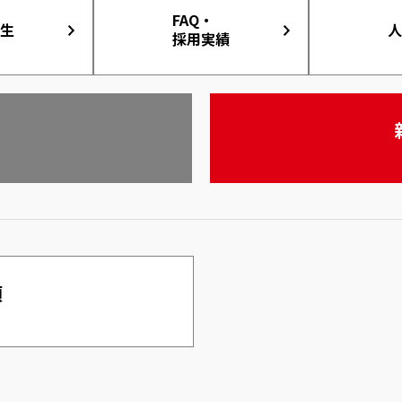
FAQ・
生
人
採用実績
項